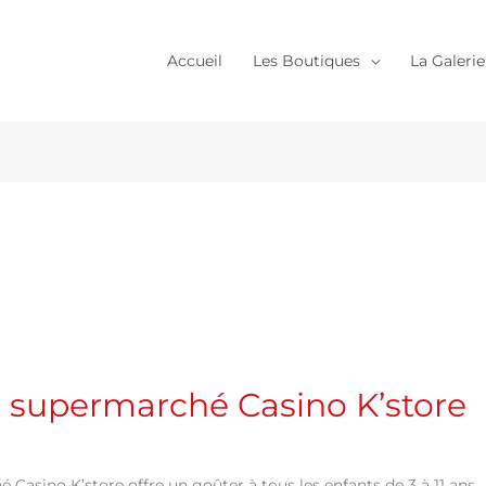
Accueil
Les Boutiques
La Galerie
le supermarché Casino K’store
 Casino K’store offre un goûter à tous les enfants de 3 à 11 ans