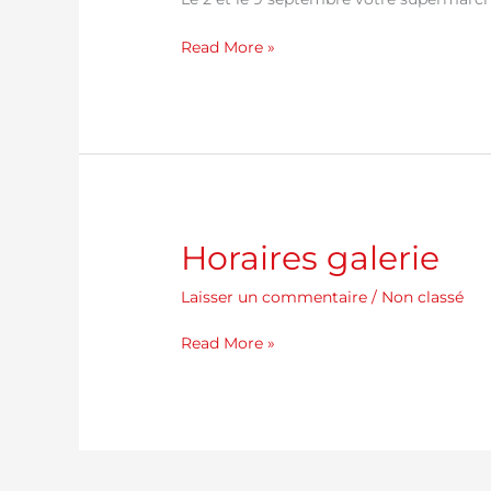
supermarché
Casino
Read More »
K’store
Horaires
Horaires galerie
galerie
Laisser un commentaire
/
Non classé
Read More »