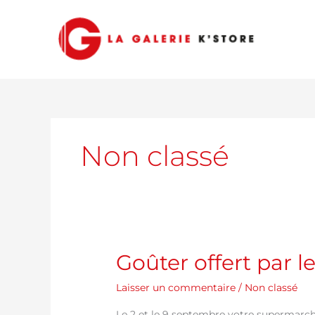
Aller
au
contenu
Non classé
Goûter
Goûter offert par 
offert
Laisser un commentaire
/
Non classé
par
le
Le 2 et le 9 septembre votre supermarché